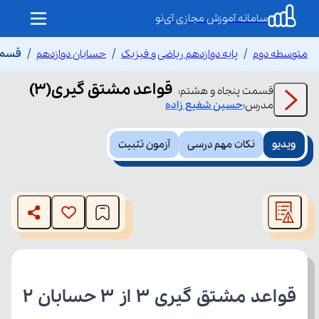
سامانه آموزش مجازی آی‌نو
متوسطه دوم
پایه دوازدهم ریاضی و فیزیک
حسابان دوازدهم
قسمت 
قواعد مشتق گیری(۳)
قسمت
پنجاه و هشتم
:
مدرس:
حسین
شفیع زاده
ویدیو
نکات مهم درسی
آزمون تثبیت
This
is
The media could not be loaded, either because the server
a
modal
or network failed or because the format is not supported.
window.