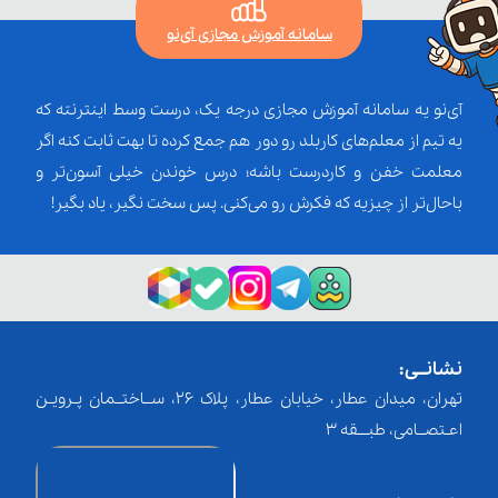
سامانه آموزش مجازی آی‌نو
آی‌نو یه سامانه آموزش مجازی درجه یک، درست وسط اینترنته که
یه تیم از معلم‌‌های کاربلد رو دور هم جمع کرده تا بهت ثابت کنه اگر
معلمت خفن و کاردرست باشه؛ درس خوندن خیلی آسون‌تر و
باحال‌تر از چیزیه که فکرش رو می‌کنی. پس سخت نگیر، یاد بگیر!
نشانــی:
تهران، میدان عطار، خیابان عطار، پلاک 26، ســاختــمان پـرویـن
اعـتصــامی، طبـــقه 3