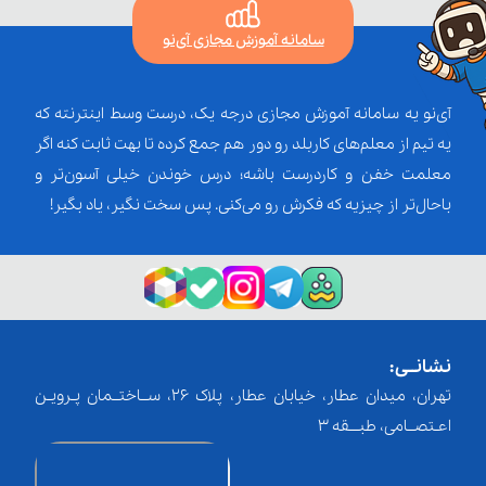
سامانه آموزش مجازی آی‌نو
آی‌نو یه سامانه آموزش مجازی درجه یک، درست وسط اینترنته که
یه تیم از معلم‌‌های کاربلد رو دور هم جمع کرده تا بهت ثابت کنه اگر
معلمت خفن و کاردرست باشه؛ درس خوندن خیلی آسون‌تر و
باحال‌تر از چیزیه که فکرش رو می‌کنی. پس سخت نگیر، یاد بگیر!
نشانــی:
تهران، میدان عطار، خیابان عطار، پلاک 26، ســاختــمان پـرویـن
اعـتصــامی، طبـــقه 3