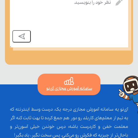
بسنجند.
نظر خود را بنویسید.
سامانه آموزش مجازی آی‌نو
آی‌نو یه سامانه آموزش مجازی درجه یک، درست وسط اینترنته که
یه تیم از معلم‌‌های کاربلد رو دور هم جمع کرده تا بهت ثابت کنه اگر
معلمت خفن و کاردرست باشه؛ درس خوندن خیلی آسون‌تر و
باحال‌تر از چیزیه که فکرش رو می‌کنی. پس سخت نگیر، یاد بگیر!