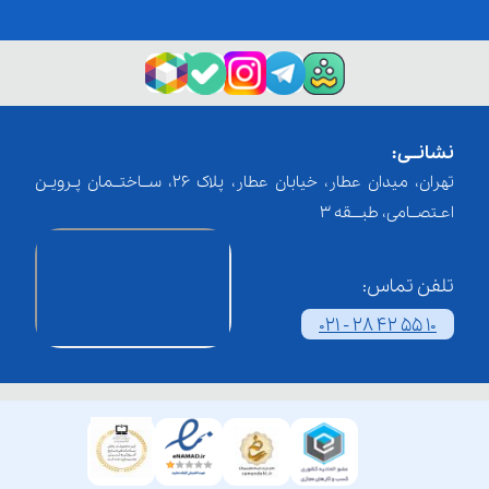
نشانــی:
تهران، میدان عطار، خیابان عطار، پلاک 26، ســاختــمان پـرویـن
اعـتصــامی، طبـــقه 3
تلفن تماس:
021 - 28 42 55 10