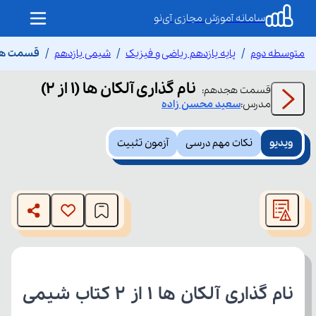
سامانه آموزش مجازی آی‌نو
متوسطه دوم
پایه یازدهم ریاضی و فیزیک
شیمی یازدهم
قسمت هجدهم
نام گذاری آلکان ها (1 از 2)
قسمت
هجدهم
:
مدرس:
سعید
محسن زاده
ویدیو
نکات مهم درسی
آزمون تثبیت
This
is
The media could not be loaded, either because the server
a
modal
or network failed or because the format is not supported.
window.