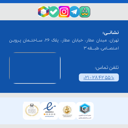
نشانــی:
تهران، میدان عطار، خیابان عطار، پلاک 26، ســاختــمان پـرویـن
اعـتصــامی، طبـــقه 3
تلفن تماس:
021 - 28 42 55 10