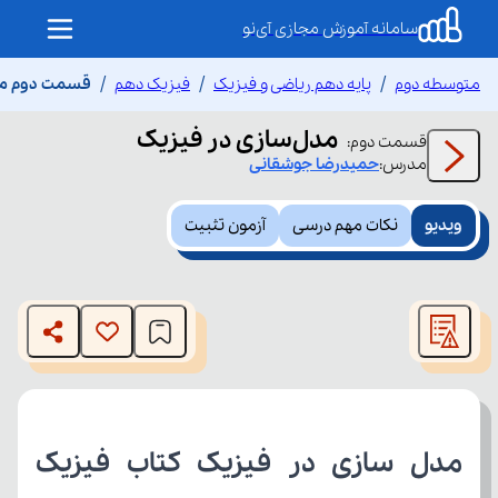
سامانه آموزش مجازی آی‌نو
متوسطه دوم
پایه دهم ریاضی و فیزیک
فیزیک دهم
قسمت دوم مد
مدل‌سازی در فیزیک
قسمت
دوم
:
مدرس:
حمیدرضا
جوشقانی
ویدیو
نکات مهم درسی
آزمون تثبیت
This
is
The media could not be loaded, either because the server
a
modal
or network failed or because the format is not supported.
window.