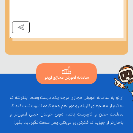
سامانه آموزش مجازی آی‌نو
آی‌نو یه سامانه آموزش مجازی درجه یک، درست وسط اینترنته که
یه تیم از معلم‌‌های کاربلد رو دور هم جمع کرده تا بهت ثابت کنه اگر
معلمت خفن و کاردرست باشه؛ درس خوندن خیلی آسون‌تر و
باحال‌تر از چیزیه که فکرش رو می‌کنی. پس سخت نگیر، یاد بگیر!