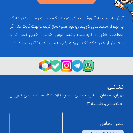
آی‌نو یه سامانه آموزش مجازی درجه یک، درست وسط اینترنته که
یه تیم از معلم‌‌های کاربلد رو دور هم جمع کرده تا بهت ثابت کنه اگر
معلمت خفن و کاردرست باشه؛ درس خوندن خیلی آسون‌تر و
باحال‌تر از چیزیه که فکرش رو می‌کنی. پس سخت نگیر، یاد بگیر!
نشانــی:
تهران، میدان عطار، خیابان عطار، پلاک 26، ســاختــمان پـرویـن
اعـتصــامی، طبـــقه 3
تلفن تماس: