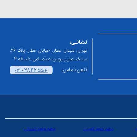
نشانــی:
تهران، میدان عطار، خیابان عطار، پلاک 26،
ســاختــمان پـرویـن اعـتصــامی، طبـــقه 3
تلفن تماس:
021 - 28 42 55 10
دهم علوم تجربی
دهم علوم انسانی