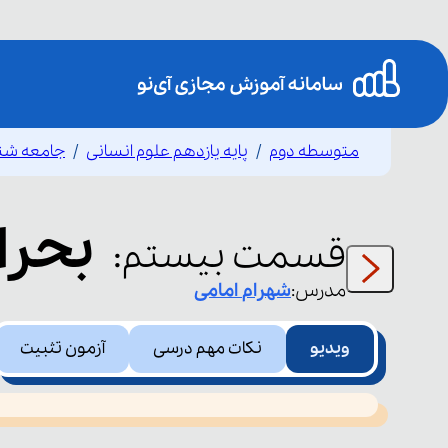
متوسطه دوم
پایه یازدهم علوم انسانی
جامعه شن
بحرا
قسمت
بیستم
:
مدرس:
شهرام
امامی
ویدیو
نکات مهم درسی
آزمون تثبیت
This
is
led or because the format is not supported.
a