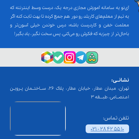
آی‌نو یه سامانه آموزش مجازی درجه یک، درست وسط اینترنته که
یه تیم از معلم‌‌های کاربلد رو دور هم جمع کرده تا بهت ثابت کنه اگر
معلمت خفن و کاردرست باشه؛ درس خوندن خیلی آسون‌تر و
باحال‌تر از چیزیه که فکرش رو می‌کنی. پس سخت نگیر، یاد بگیر!
نشانــی:
تهران، میدان عطار، خیابان عطار، پلاک 26، ســاختــمان پـرویـن
اعـتصــامی، طبـــقه 3
تلفن تماس:
021 - 28 42 55 10