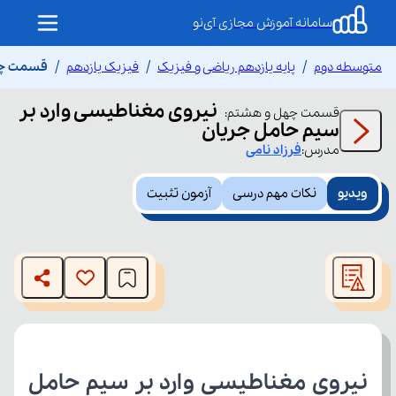
سامانه آموزش مجازی آی‌نو
متوسطه دوم
پایه یازدهم ریاضی و فیزیک
فیزیک یازدهم
قسمت چهل
نیروی مغناطیسی وارد بر
قسمت
چهل و هشتم
:
سیم حامل جریان
مدرس:
فرزاد
نامی
ویدیو
نکات مهم درسی
آزمون تثبیت
This
is
The media could not be loaded, either because the server
a
modal
or network failed or because the format is not supported.
window.