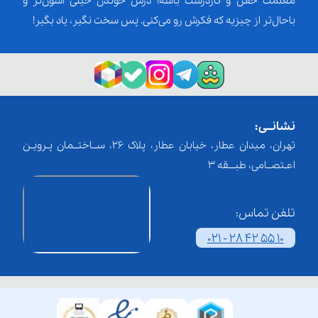
معلمت خفن و کاردرست باشه؛ درس خوندن خیلی آسون‌تر و
باحال‌تر از چیزیه که فکرش رو می‌کنی. پس سخت نگیر، یاد بگیر!
نشانــی:
تهران، میدان عطار، خیابان عطار، پلاک 26، ســاختــمان پـرویـن
اعـتصــامی، طبـــقه 3
تلفن تماس:
021 - 28 42 55 10