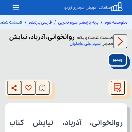
سامانه آموزش مجازی آی‌نو
متوسطه دوم
پایه یازدهم علوم تجربی
فارسی یازدهم
قسمت شصت و 
روانخوانی، آذرباد، نیایش
قسمت
شصت و یکم
:
مدرس:
سید علی
عاملیان
ویدیو
This
is
The media could not be loaded, either because the server
a
modal
or network failed or because the format is not supported.
window.