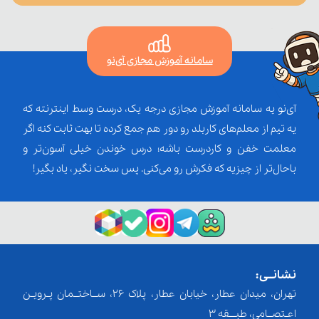
سامانه آموزش مجازی آی‌نو
آی‌نو یه سامانه آموزش مجازی درجه یک، درست وسط اینترنته که
یه تیم از معلم‌‌های کاربلد رو دور هم جمع کرده تا بهت ثابت کنه اگر
معلمت خفن و کاردرست باشه؛ درس خوندن خیلی آسون‌تر و
باحال‌تر از چیزیه که فکرش رو می‌کنی. پس سخت نگیر، یاد بگیر!
نشانــی:
تهران، میدان عطار، خیابان عطار، پلاک 26، ســاختــمان پـرویـن
اعـتصــامی، طبـــقه 3