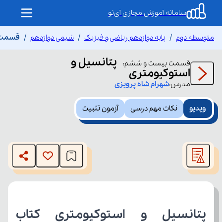
سامانه آموزش مجازی آی‌نو
متوسطه دوم
پایه دوازدهم ریاضی و فیزیک
شیمی دوازدهم
قسمت ب
پتانسیل و
قسمت
بیست و ششم
:
استوکیومتری
مدرس:
شهرام
شاه پرویزی
ویدیو
نکات مهم درسی
آزمون تثبیت
This
is
The media could not be loaded, either because the server
a
modal
or network failed or because the format is not supported.
window.