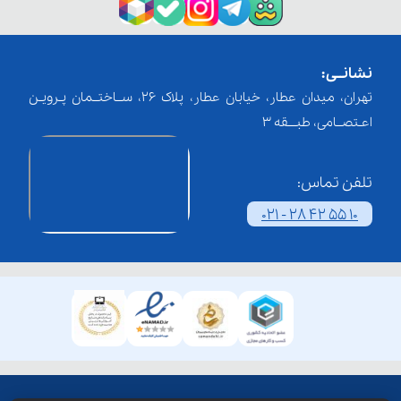
نشانــی:
تهران، میدان عطار، خیابان عطار، پلاک 26، ســاختــمان پـرویـن
اعـتصــامی، طبـــقه 3
تلفن تماس:
021 - 28 42 55 10