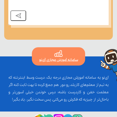
سامانه آموزش مجازی آی‌نو
آی‌نو یه سامانه آموزش مجازی درجه یک، درست وسط اینترنته که
یه تیم از معلم‌‌های کاربلد رو دور هم جمع کرده تا بهت ثابت کنه اگر
معلمت خفن و کاردرست باشه؛ درس خوندن خیلی آسون‌تر و
باحال‌تر از چیزیه که فکرش رو می‌کنی. پس سخت نگیر، یاد بگیر!