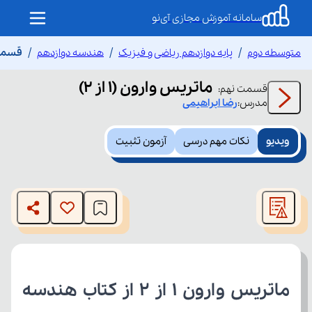
سامانه آموزش مجازی آی‌نو
متوسطه دوم
پایه دوازدهم ریاضی و فیزیک
هندسه دوازدهم
قسمت ن
ماتریس وارون (۱ از ۲)
قسمت
نهم
:
مدرس:
رضا
ابراهیمی
ویدیو
نکات مهم درسی
آزمون تثبیت
This
is
The media could not be loaded, either because the server
a
modal
or network failed or because the format is not supported.
window.