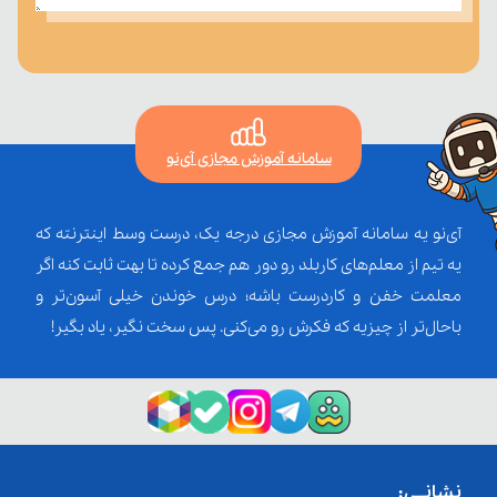
سامانه آموزش مجازی آی‌نو
آی‌نو یه سامانه آموزش مجازی درجه یک، درست وسط اینترنته که
یه تیم از معلم‌‌های کاربلد رو دور هم جمع کرده تا بهت ثابت کنه اگر
معلمت خفن و کاردرست باشه؛ درس خوندن خیلی آسون‌تر و
باحال‌تر از چیزیه که فکرش رو می‌کنی. پس سخت نگیر، یاد بگیر!
نشانــی: