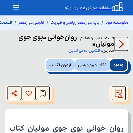
سامانه آموزش مجازی آی‌نو
متوسطه دوم
پایه دوازدهم ریاضی و فیزیک
فارسی دوازدهم
قسمت س
روان‌خوانی «بوی جوی
قسمت
سی و هفتم
:
مولیان»
مدرس:
افشین
محی الدین
ویدیو
نکات مهم درسی
آزمون تثبیت
This
is
The media could not be loaded, either because the server
a
modal
or network failed or because the format is not supported.
window.