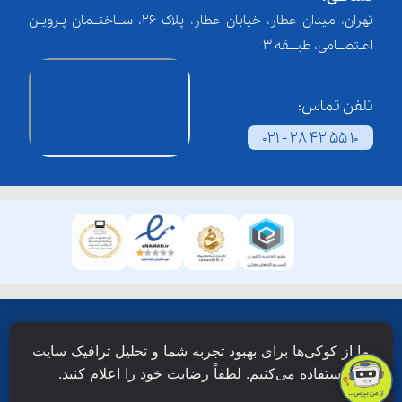
تهران، میدان عطار، خیابان عطار، پلاک 26، ســاختــمان پـرویـن
اعـتصــامی، طبـــقه 3
تلفن تماس:
021 - 28 42 55 10
همۀ حقوق این وبسایت نزد شرکت فن آوری شبکه آموزش
ما از کوکی‌ها برای بهبود تجربه شما و تحلیل ترافیک سایت
دانش نویان محفوظ است.
استفاده می‌کنیم. لطفاً رضایت خود را اعلام کنید.