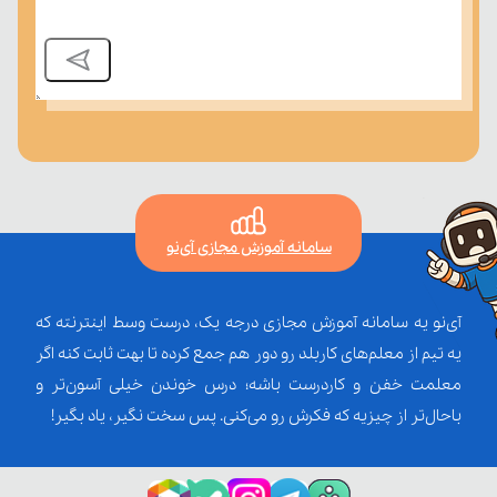
سامانه آموزش مجازی آی‌نو
آی‌نو یه سامانه آموزش مجازی درجه یک، درست وسط اینترنته که
یه تیم از معلم‌‌های کاربلد رو دور هم جمع کرده تا بهت ثابت کنه اگر
معلمت خفن و کاردرست باشه؛ درس خوندن خیلی آسون‌تر و
باحال‌تر از چیزیه که فکرش رو می‌کنی. پس سخت نگیر، یاد بگیر!