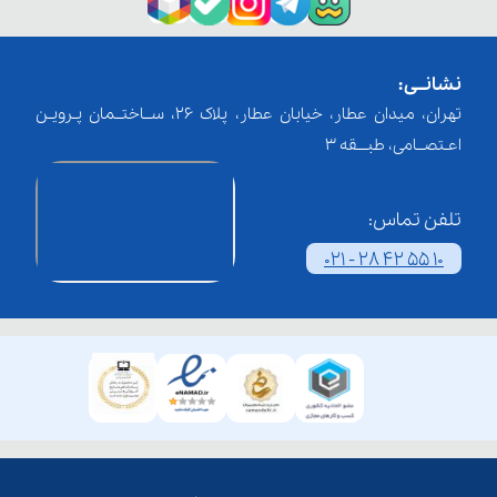
نشانــی:
تهران، میدان عطار، خیابان عطار، پلاک 26، ســاختــمان پـرویـن
اعـتصــامی، طبـــقه 3
تلفن تماس:
021 - 28 42 55 10