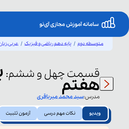
متوسطه دوم
پایه دهم ریاضی و فیزیک
عربی،زبان
ب
قسمت
چهل و ششم
:
هفتم
مدرس:
سید محمد
میرباقری
ویدیو
نکات مهم درسی
آزمون تثبیت