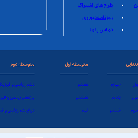
ن
طرح‌های اشتراک
روزنامه‌دیواری
تماس با ما
بتدایی
متوسطه اول
متوسطه دوم
ول
چهارم
هفتم
دهم ریاضی و فیزیک
وم
پنجم
هشتم
یازدهم ریاضی و فیز
وم
ششم
نهم
دوازدهم ریاضی و ف