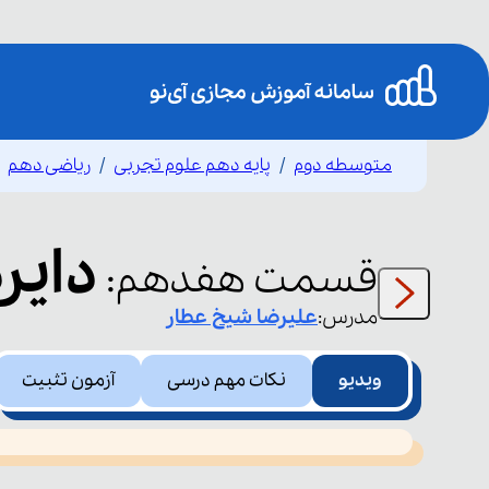
متوسطه دوم
پایه دهم علوم تجربی
ریاضی دهم
دایرۀ 
قسمت
هفدهم
:
مدرس:
علیرضا
شیخ عطار
ویدیو
نکات مهم درسی
آزمون تثبیت
This
is
led or because the format is not supported.
a