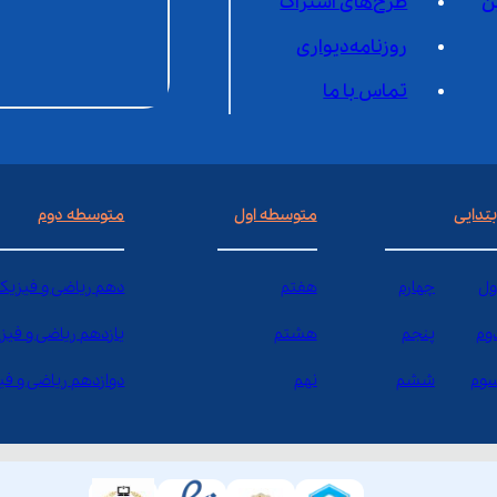
ن
طرح‌های اشتراک
روزنامه‌دیواری
تماس با ما
بتدایی
متوسطه اول
متوسطه دوم
ول
چهارم
هفتم
دهم ریاضی و فیزیک
وم
پنجم
هشتم
یازدهم ریاضی و فیز
وم
ششم
نهم
دوازدهم ریاضی و ف