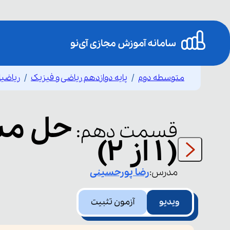
متوسطه دوم
پایه دوازدهم ریاضی و فیزیک
ریاضی
حل مسا
قسمت
دهم
:
( ۱ از ۲)
مدرس:
رضا
پورحسینی
ویدیو
آزمون تثبیت