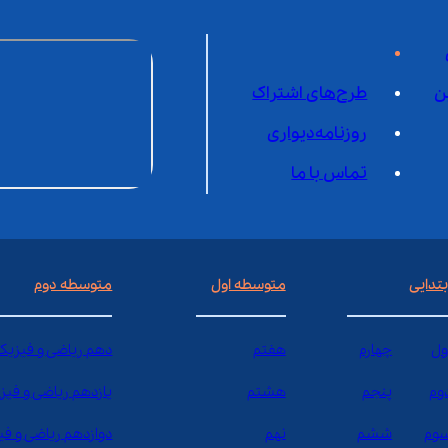
ن
طرح‌های اشتراک
روزنامه‌دیواری
تماس با ما
بتدایی
متوسطه اول
متوسطه دوم
ول
چهارم
هفتم
دهم ریاضی و فیزیک
وم
پنجم
هشتم
یازدهم ریاضی و فیز
وم
ششم
نهم
دوازدهم ریاضی و ف