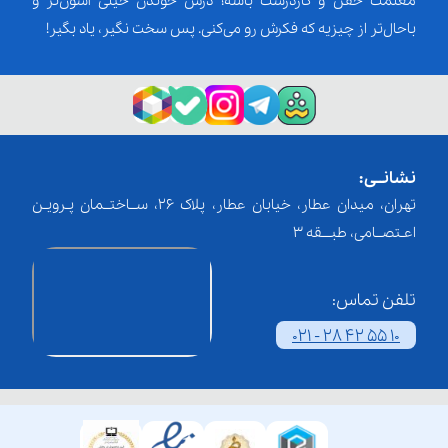
معلمت خفن و کاردرست باشه؛ درس خوندن خیلی آسون‌تر و
باحال‌تر از چیزیه که فکرش رو می‌کنی. پس سخت نگیر، یاد بگیر!
نشانــی:
تهران، میدان عطار، خیابان عطار، پلاک 26، ســاختــمان پـرویـن
اعـتصــامی، طبـــقه 3
تلفن تماس:
021 - 28 42 55 10