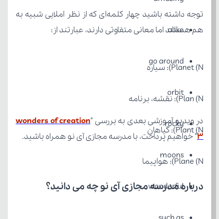
alike
هم هستند اما معانی متفاوتی دارند، عبارتند از:
go around
Planet (N): سیاره
orbit
Plan (N): نقشه، برنامه
در ویدیو آموزشی بعدی به بررسی "
rocky
Plant (N): گیاهان
3
" خواهیم پرداخت، با مدرسه مجازی آی نو همراه باشید.
moons
Plane (N): هواپیما
درباره مدرسه مجازی آی نو چه می‌ دانید؟
wonderful
such as