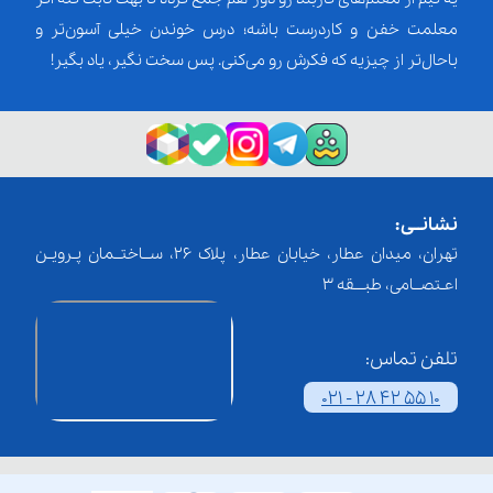
معلمت خفن و کاردرست باشه؛ درس خوندن خیلی آسون‌تر و
باحال‌تر از چیزیه که فکرش رو می‌کنی. پس سخت نگیر، یاد بگیر!
نشانــی:
تهران، میدان عطار، خیابان عطار، پلاک 26، ســاختــمان پـرویـن
اعـتصــامی، طبـــقه 3
تلفن تماس:
021 - 28 42 55 10