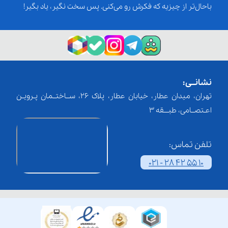
باحال‌تر از چیزیه که فکرش رو می‌کنی. پس سخت نگیر، یاد بگیر!
نشانــی:
تهران، میدان عطار، خیابان عطار، پلاک 26، ســاختــمان پـرویـن
اعـتصــامی، طبـــقه 3
تلفن تماس:
021 - 28 42 55 10