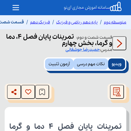
سامانه آموزش مجازی آی‌نو
متوسطه دوم
پایه دهم ریاضی و فیزیک
فیزیک دهم
قسمت شصت و دوم تمری
تمرینات پایان فصل ۴، دما
قسمت
شصت و دوم
:
و گرما، بخش چهارم
مدرس:
حمیدرضا
جوشقانی
ویدیو
نکات مهم درسی
آزمون تثبیت
This
is
The media could not be loaded, either because the server
a
modal
or network failed or because the format is not supported.
window.