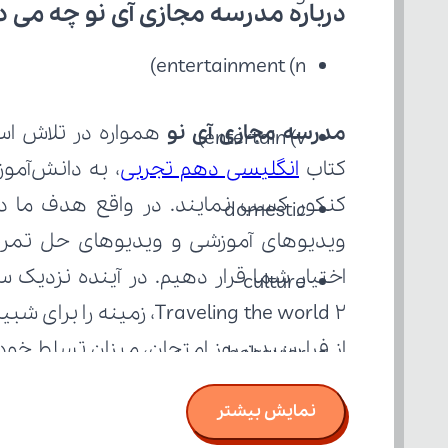
درباره مدرسه مجازی آی نو چه می‌ د
entertainment (n)
مدرسه مجازی آی نو
entertain (v)
کتاب 
انگلیسی دهم تجربی
domestic
culture
از فرا رسیدن روز امتحان، میزان تسلط خود
behavior
نمایش بیشتر
behave (v)