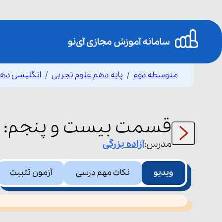
متوسطه دوم
پایه دهم علوم تجربی
انگلیسی ده
قسمت
بیست و پنجم
:
مدرس:
آزاده
بزرگی
ویدیو
نکات مهم درسی
آزمون تثبیت
This
is
led or because the format is not supported.
a