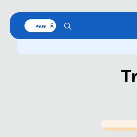
ورود
T
T