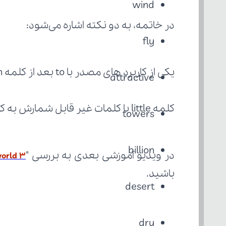
wind 
در خاتمه، به دو نکته اشاره می‌شود:
fly
یکی از کاربرد های مصدر با to بعد از کلمه enough است.
attractive
کلمه little با کلمات غیر قابل شمارش به کار می‌رود.
towers
billion
در ویدیو آموزشی بعدی به بررسی "
world 3
باشید.
desert
dry