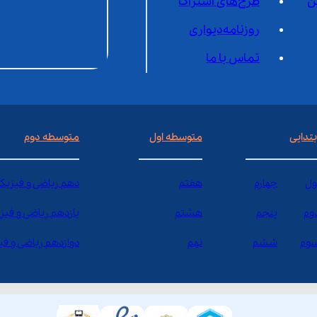
ن
طرح‌های اشتراک
روزنامه‌دیواری
تماس با ما
بتدایی
متوسطه اول
متوسطه دوم
ول
چهارم
هفتم
دهم ریاضی و فیزیک
وم
پنجم
هشتم
یازدهم ریاضی و فیز
وم
ششم
نهم
دوازدهم ریاضی و ف