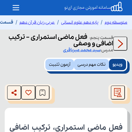
سامانه آموزش مجازی آی‌نو
متوسطه دوم
پایه دهم علوم انسانی
عربی،زبان قرآن دهم
قسمت پن
فعل ماضی استمراری – ترکیب
قسمت
پنجم
:
اضافی و وصفی
مدرس:
سید محمد
میرباقری
ویدیو
نکات مهم درسی
آزمون تثبیت
This
is
The media could not be loaded, either because the server
a
modal
or network failed or because the format is not supported.
window.