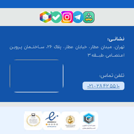
نشانــی:
تهران، میدان عطار، خیابان عطار، پلاک 26، ســاختــمان پـرویـن
اعـتصــامی، طبـــقه 3
تلفن تماس:
021 - 28 42 55 10