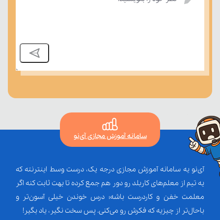
سامانه آموزش مجازی آی‌نو
آی‌نو یه سامانه آموزش مجازی درجه یک، درست وسط اینترنته که
یه تیم از معلم‌‌های کاربلد رو دور هم جمع کرده تا بهت ثابت کنه اگر
معلمت خفن و کاردرست باشه؛ درس خوندن خیلی آسون‌تر و
باحال‌تر از چیزیه که فکرش رو می‌کنی. پس سخت نگیر، یاد بگیر!