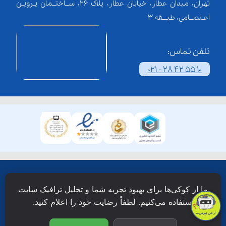
تهران، میدان عطار، خیابان عطار، پلاک 26، ســاختــمان پـرویـن
اعـتصــامی، طبـــقه 3
تلفن تماس:
021 - 28 42 55 10
همۀ حقوق این وبسایت نزد شرکت فن آوری شبکه آموزش
ما از کوکی‌ها برای بهبود تجربه شما و تحلیل ترافیک سایت
دانش نویان محفوظ است.
استفاده می‌کنیم. لطفاً رضایت خود را اعلام کنید.