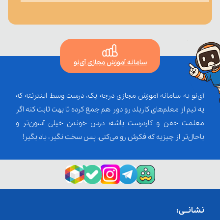
سامانه آموزش مجازی آی‌نو
آی‌نو یه سامانه آموزش مجازی درجه یک، درست وسط اینترنته که
یه تیم از معلم‌‌های کاربلد رو دور هم جمع کرده تا بهت ثابت کنه اگر
معلمت خفن و کاردرست باشه؛ درس خوندن خیلی آسون‌تر و
باحال‌تر از چیزیه که فکرش رو می‌کنی. پس سخت نگیر، یاد بگیر!
نشانــی: