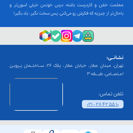
معلمت خفن و کاردرست باشه؛ درس خوندن خیلی آسون‌تر و
باحال‌تر از چیزیه که فکرش رو می‌کنی. پس سخت نگیر، یاد بگیر!
نشانــی:
تهران، میدان عطار، خیابان عطار، پلاک 26، ســاختــمان پـرویـن
اعـتصــامی، طبـــقه 3
تلفن تماس:
021 - 28 42 55 10