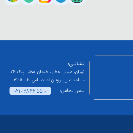
نشانــی:
تهران، میدان عطار، خیابان عطار، پلاک 26،
ســاختــمان پـرویـن اعـتصــامی، طبـــقه 3
تلفن تماس:
021 - 28 42 55 10