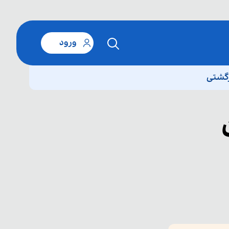
ورود
زگشتی