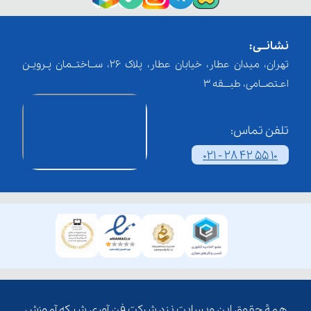
نشانــی:
تهران، میدان عطار، خیابان عطار، پلاک 26، ســاختــمان پـرویـن
اعـتصــامی، طبـــقه 3
تلفن تماس:
021 - 28 42 55 10
همۀ حقوق این وبسایت نزد شرکت فن آوری شبکه آموزش