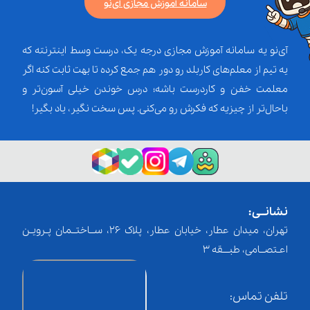
سامانه آموزش مجازی آی‌نو
آی‌نو یه سامانه آموزش مجازی درجه یک، درست وسط اینترنته که
یه تیم از معلم‌‌های کاربلد رو دور هم جمع کرده تا بهت ثابت کنه اگر
معلمت خفن و کاردرست باشه؛ درس خوندن خیلی آسون‌تر و
باحال‌تر از چیزیه که فکرش رو می‌کنی. پس سخت نگیر، یاد بگیر!
نشانــی:
تهران، میدان عطار، خیابان عطار، پلاک 26، ســاختــمان پـرویـن
اعـتصــامی، طبـــقه 3
تلفن تماس: