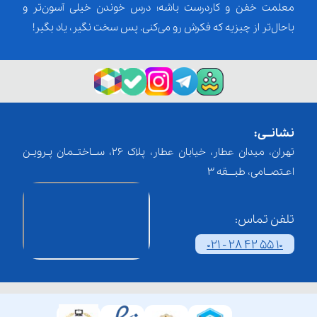
معلمت خفن و کاردرست باشه؛ درس خوندن خیلی آسون‌تر و
باحال‌تر از چیزیه که فکرش رو می‌کنی. پس سخت نگیر، یاد بگیر!
نشانــی:
تهران، میدان عطار، خیابان عطار، پلاک 26، ســاختــمان پـرویـن
اعـتصــامی، طبـــقه 3
تلفن تماس:
021 - 28 42 55 10