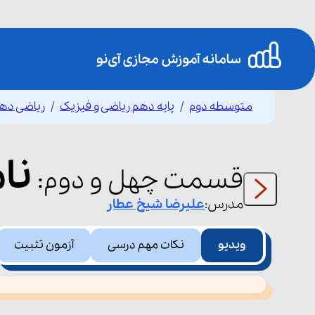
متوسطه دوم
پایه دهم ریاضی و فیزیک
ریاضی ده
نام
قسمت
چهل و دوم
:
مدرس:
علیرضا
شیخ عطار
ویدیو
نکات مهم درسی
آزمون تثبیت
This
is
led or because the format is not supported.
a