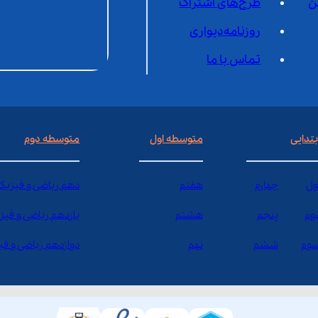
ن
طرح‌های اشتراک
روزنامه‌دیواری
تماس با ما
بتدایی
متوسطه اول
متوسطه دوم
ول
چهارم
هفتم
دهم ریاضی و فیزیک
وم
پنجم
هشتم
یازدهم ریاضی و فیز
وم
ششم
نهم
دوازدهم ریاضی و ف