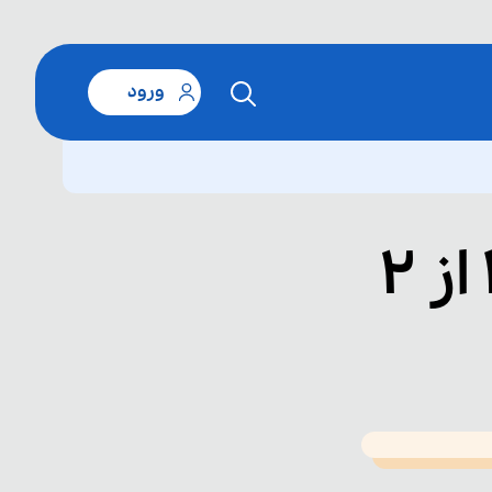
ورود
T