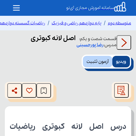
سامانه آموزش مجازی آی‌نو
متوسطه دوم
پایه دوازدهم ریاضی و فیزیک
ریاضیات گسسته دوازدهم
اصل لانه کبوتری
قسمت
شصت و یکم
:
مدرس:
رضا
پورحسینی
ویدیو
آزمون تثبیت
This
is
The media could not be loaded, either because the server
a
modal
or network failed or because the format is not supported.
window.