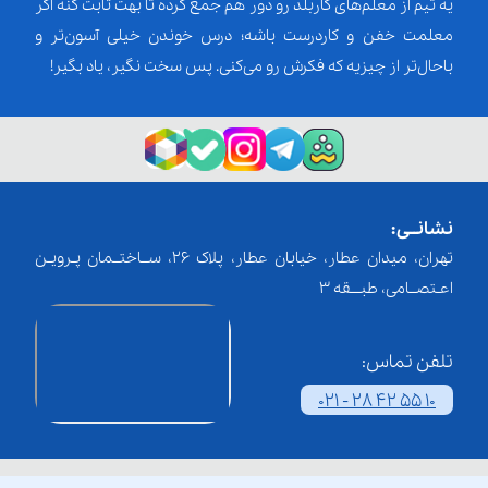
یه تیم از معلم‌‌های کاربلد رو دور هم جمع کرده تا بهت ثابت کنه اگر
معلمت خفن و کاردرست باشه؛ درس خوندن خیلی آسون‌تر و
باحال‌تر از چیزیه که فکرش رو می‌کنی. پس سخت نگیر، یاد بگیر!
نشانــی:
تهران، میدان عطار، خیابان عطار، پلاک 26، ســاختــمان پـرویـن
اعـتصــامی، طبـــقه 3
تلفن تماس:
021 - 28 42 55 10