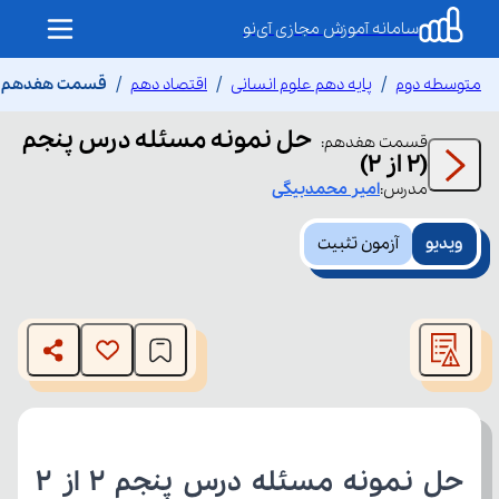
سامانه آموزش مجازی آی‌نو
متوسطه دوم
پایه دهم علوم انسانی
اقتصاد دهم
قسمت هفدهم حل ن
حل نمونه مسئله درس پنجم
قسمت
هفدهم
:
(2 از 2)
مدرس:
امیر
محمدبیگی
ویدیو
آزمون تثبیت
This
is
The media could not be loaded, either because the server
a
modal
or network failed or because the format is not supported.
window.