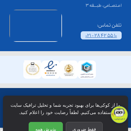
اعـتصــامی، طبـــقه 3
تلفن تماس:
021 - 28 42 55 10
همۀ حقوق این وبسایت نزد شرکت فن آوری شبکه آموزش
ما از کوکی‌ها برای بهبود تجربه شما و تحلیل ترافیک سایت
دانش نویان محفوظ است.
استفاده می‌کنیم. لطفاً رضایت خود را اعلام کنید.
فقط ضروری
پذیرش همه