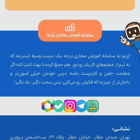
سامانه آموزش مجازی آی‌نو
آی‌نو یه سامانه آموزش مجازی درجه یک، درست وسط اینترنته که
یه تیم از معلم‌‌های کاربلد رو دور هم جمع کرده تا بهت ثابت کنه اگر
معلمت خفن و کاردرست باشه؛ درس خوندن خیلی آسون‌تر و
باحال‌تر از چیزیه که فکرش رو می‌کنی. پس سخت نگیر، یاد بگیر!
نشانــی:
تهران، میدان عطار، خیابان عطار، پلاک 26، ســاختــمان پـرویـن