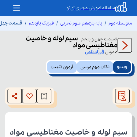
سامانه آموزش مجازی آی‌نو
متوسطه دوم
پایه یازدهم علوم تجربی
فیزیک یازدهم
قسمت چهل و
سیم لوله و خاصیت
قسمت
چهل و پنجم
:
مغناطیسی مواد
مدرس:
فرزاد
نامی
ویدیو
نکات مهم درسی
آزمون تثبیت
This
is
The media could not be loaded, either because the server
a
modal
or network failed or because the format is not supported.
window.