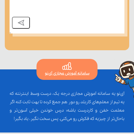
سامانه آموزش مجازی آی‌نو
آی‌نو یه سامانه آموزش مجازی درجه یک، درست وسط اینترنته که
یه تیم از معلم‌‌های کاربلد رو دور هم جمع کرده تا بهت ثابت کنه اگر
معلمت خفن و کاردرست باشه؛ درس خوندن خیلی آسون‌تر و
باحال‌تر از چیزیه که فکرش رو می‌کنی. پس سخت نگیر، یاد بگیر!