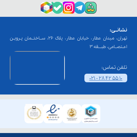
نشانــی:
تهران، میدان عطار، خیابان عطار، پلاک 26، ســاختــمان پـرویـن
اعـتصــامی، طبـــقه 3
تلفن تماس:
021 - 28 42 55 10