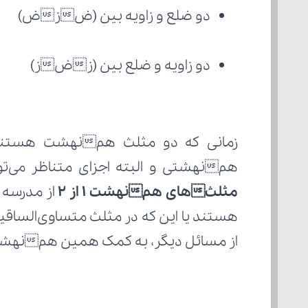
دو ضلع و زاویه بین (ضزض)
دو زاویه و ضلع بین (زضز)
همنهشتی و البته اجزای متناظر می‌توا
مثلثهای همنهشت 1 از 2
از مسائل دیگر، به کمک همین همنهشتی