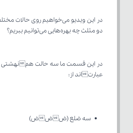
دو مثلث چه بهره‌هایی می‌توانیم ببریم؟
عبارتاند از:
سه ضلع (ضضض)