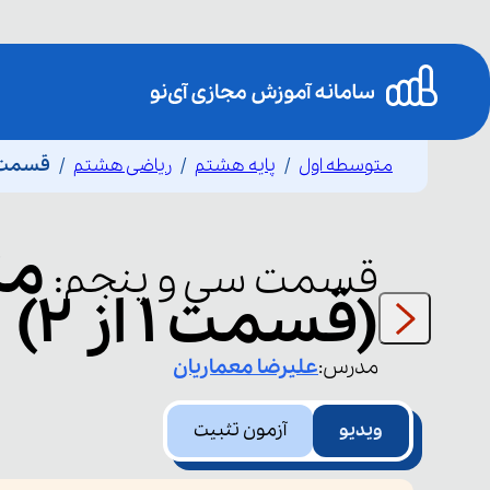
متوسطه اول
پایه هشتم
ریاضی هشتم
قسمت سی
مث
قسمت
سی و پنجم
:
(قسمت 1 از 2)
مدرس:
علیرضا
معماریان
ویدیو
آزمون تثبیت