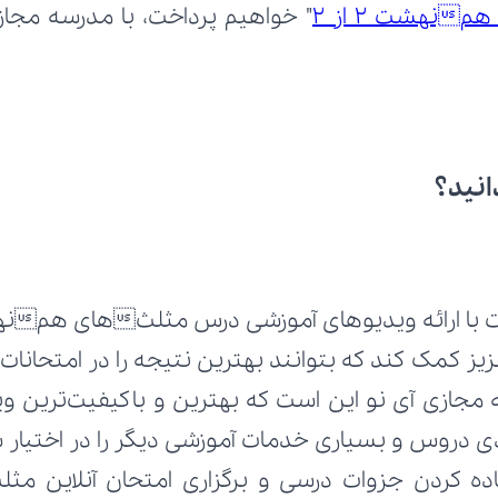
نهشت 2 از 2
انید؟