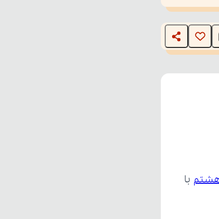
T
 هشتم