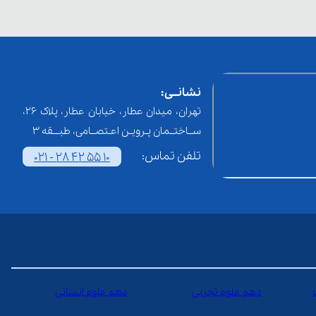
نشانــی:
تهران، میدان عطار، خیابان عطار، پلاک 26،
ســاختــمان پـرویـن اعـتصــامی، طبـــقه 3
تلفن تماس:
021 - 28 42 55 10
دهم علوم تجربی
دهم علوم انسانی