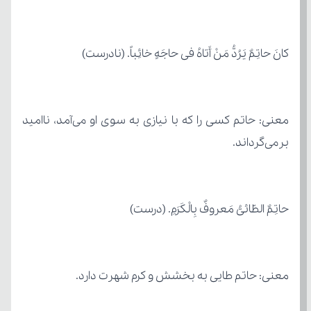
کانَ حاتِمٌ یَرُدُّ مَنْ أَتاهُ فی حاجَهٍ خائِباً. (نادرست)
برمی‌گرداند.
حاتِمٌ الطّائیُّ مَعروفٌ بِالْکَرَمِ. (درست)
معنی: حاتم طایی به بخشش و کرم شهرت دارد.