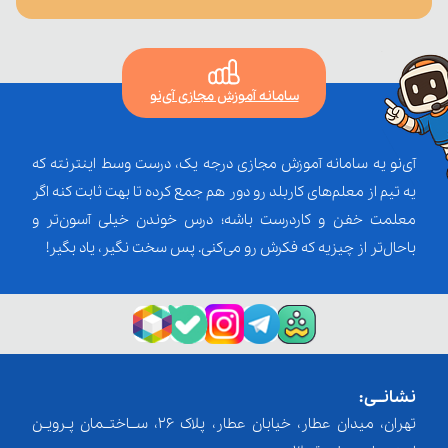
سامانه آموزش مجازی آی‌نو
آی‌نو یه سامانه آموزش مجازی درجه یک، درست وسط اینترنته که
یه تیم از معلم‌‌های کاربلد رو دور هم جمع کرده تا بهت ثابت کنه اگر
معلمت خفن و کاردرست باشه؛ درس خوندن خیلی آسون‌تر و
باحال‌تر از چیزیه که فکرش رو می‌کنی. پس سخت نگیر، یاد بگیر!
نشانــی:
تهران، میدان عطار، خیابان عطار، پلاک 26، ســاختــمان پـرویـن