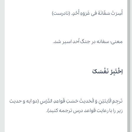
أُسِرَتْ سَفّانَهُ فی غَزوَهِ أُحُدٍ. (نادرست)
معنی: سفانه در جنگ اُحد اسیر شد.
اِخْتَبِرْ نَفْسَکَ
زیر را با رعایت قواعد درس ترجمه کنید).