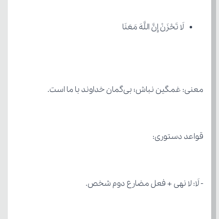
لَا تَحْزَنْ إِنَّ اللَّهَ مَعَنَا
معنی: غمگین نباش؛ بی‌گمان خداوند با ما است.
قواعد دستوری:
- لَا: لا نهی + فعل مضارع دوم شخص.