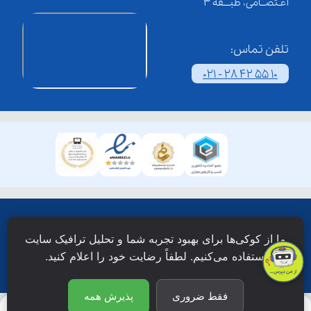
اعـتصــامی، طبـــقه 3
تلفن تماس:
021 - 28 42 55 10
همۀ حقوق این وبسایت نزد شرکت فن آوری شبکه آموزش
ما از کوکی‌ها برای بهبود تجربه شما و تحلیل ترافیک سایت
دانش نویان محفوظ است.
استفاده می‌کنیم. لطفاً رضایت خود را اعلام کنید.
فقط ضروری
پذیرش همه