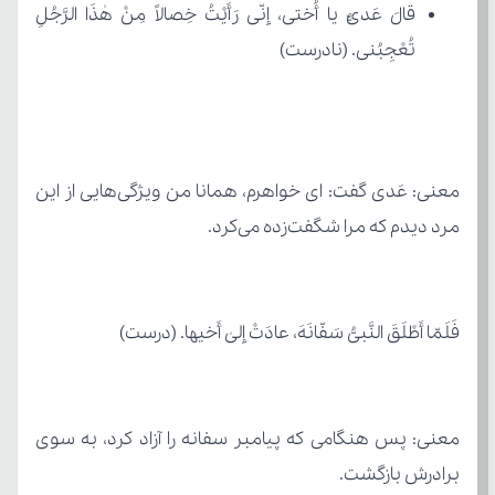
تُعْجِبُنی. (نادرست)
مرد دیدم که مرا شگفت‌زده می‌کرد.
فَلَمّا أَطْلَقَ النَّبیُّ سَفّانَهَ، عادَتْ إلیٰ أَخیها. (درست)
برادرش بازگشت.