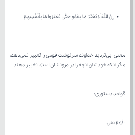
إِنَّ اللَّهَ لَا یُغَیِّرُ مَا بِقَوْمٍ حَتَّی یُغَیِّرُوا مَا بِأَنْفُسِهِمْ
مگر آنکه خودشان آنچه را در درونشان است، تغییر دهند.
قواعد دستوری:
- لَا: لا نفی.