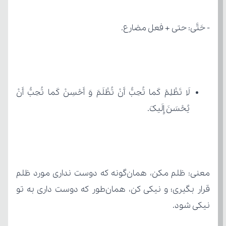
- حَتَّی: حتی + فعل مضارع.
یُحْسَنَ إِلَیکَ.
نیکی شود.