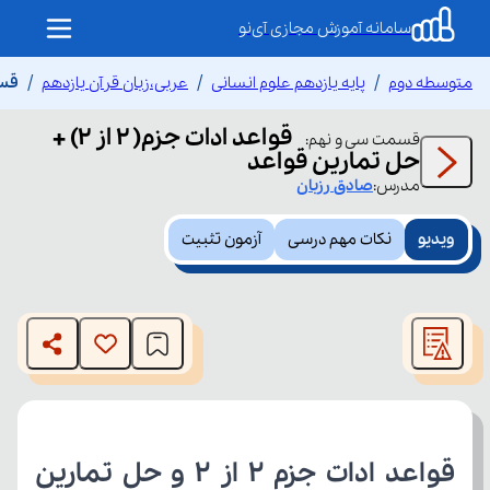
سامانه آموزش مجازی آی‌نو
متوسطه دوم
پایه یازدهم علوم انسانی
عربی،زبان قرآن یازدهم
قسمت 
قواعد ادات جزم( ۲ از ۲) +
قسمت
سی و نهم
:
حل تمارین قواعد
مدرس:
صادق
رزبان
ویدیو
نکات مهم درسی
آزمون تثبیت
This
is
The media could not be loaded, either because the server
a
modal
or network failed or because the format is not supported.
window.