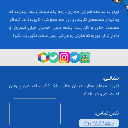
آی‌نو یه سامانه آموزش مجازی درجه یک، درست وسط اینترنته که
یه تیم از معلم‌‌های کاربلد رو دور هم جمع کرده تا بهت ثابت کنه اگر
معلمت خفن و کاردرست باشه؛ درس خوندن خیلی آسون‌تر و
باحال‌تر از چیزیه که فکرش رو می‌کنی. پس سخت نگیر، یاد بگیر!
نشانــی:
تهران، میدان عطار، خیابان عطار، پلاک 26، ســاختــمان پـرویـن
اعـتصــامی، طبـــقه 3
تلفن تماس:
021 - 28 42 55 10