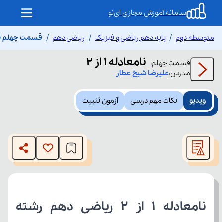
سامانه آموزش مجازی آی‌نو
متوسطه دوم
پایه دهم ریاضی و فیزیک
ریاضی دهم
قسمت چهلم نامعاد
نامعادله 1 از 2
قسمت
چهلم
:
مدرس:
علیرضا
شیخ عطار
ویدیو
نکات مهم درسی
آزمون تثبیت
This
is
The media could not be loaded, either because the server
a
modal
or network failed or because the format is not supported.
window.