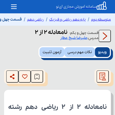
سامانه آموزش مجازی آی‌نو
متوسطه دوم
پایه دهم ریاضی و فیزیک
ریاضی دهم
قسمت چهل و یکم 
نامعادله 2 از 2
قسمت
چهل و یکم
:
مدرس:
علیرضا
شیخ عطار
ویدیو
نکات مهم درسی
آزمون تثبیت
This
is
The media could not be loaded, either because the server
a
modal
or network failed or because the format is not supported.
window.