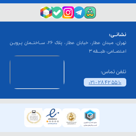
نشانــی:
تهران، میدان عطار، خیابان عطار، پلاک 26، ســاختــمان پـرویـن
اعـتصــامی، طبـــقه 3
تلفن تماس:
021 - 28 42 55 10