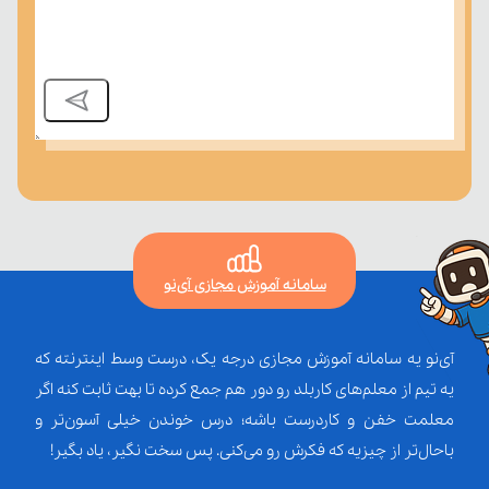
سامانه آموزش مجازی آی‌نو
آی‌نو یه سامانه آموزش مجازی درجه یک، درست وسط اینترنته که
یه تیم از معلم‌‌های کاربلد رو دور هم جمع کرده تا بهت ثابت کنه اگر
معلمت خفن و کاردرست باشه؛ درس خوندن خیلی آسون‌تر و
باحال‌تر از چیزیه که فکرش رو می‌کنی. پس سخت نگیر، یاد بگیر!