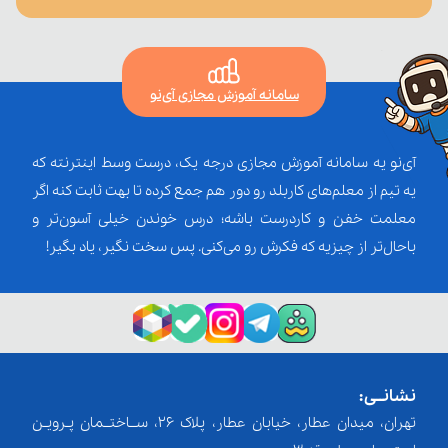
سامانه آموزش مجازی آی‌نو
آی‌نو یه سامانه آموزش مجازی درجه یک، درست وسط اینترنته که
یه تیم از معلم‌‌های کاربلد رو دور هم جمع کرده تا بهت ثابت کنه اگر
معلمت خفن و کاردرست باشه؛ درس خوندن خیلی آسون‌تر و
باحال‌تر از چیزیه که فکرش رو می‌کنی. پس سخت نگیر، یاد بگیر!
نشانــی:
تهران، میدان عطار، خیابان عطار، پلاک 26، ســاختــمان پـرویـن