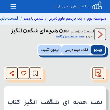
سامانه آموزش مجازی آی‌نو
متوسطه دوم
پایه یازدهم علوم تجربی
شیمی یازدهم
قسمت پانزده
نفت هدیه ای شگفت انگیز
قسمت
پانزدهم
:
مدرس:
سعید
محسن زاده
ویدیو
نکات مهم درسی
آزمون تثبیت
This
is
The media could not be loaded, either because the server
a
modal
or network failed or because the format is not supported.
window.