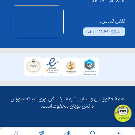
اعـتصــامی، طبـــقه 3
تلفن تماس:
021 - 28 42 55 10
همۀ حقوق این وبسایت نزد شرکت فن آوری شبکه آموزش
دانش نویان محفوظ است.