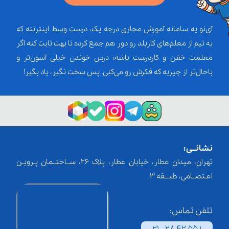
آی‌نو یه سامانه آموزش مجازی درجه یک، درست وسط اینترنته که
یه تیم از معلم‌‌های کاربلد رو دور هم جمع کرده تا بهت ثابت کنه اگر
معلمت خفن و کاردرست باشه؛ درس خوندن خیلی آسون‌تر و
باحال‌تر از چیزیه که فکرش رو می‌کنی. پس سخت نگیر، یاد بگیر!
نشانــی:
تهران، میدان عطار، خیابان عطار، پلاک 26، ســاختــمان پـرویـن
اعـتصــامی، طبـــقه 3
تلفن تماس: