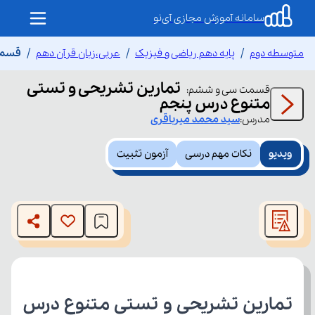
سامانه آموزش مجازی آی‌نو
متوسطه دوم
پایه دهم ریاضی و فیزیک
عربی،زبان قرآن دهم
قسمت
تمارین تشریحی و تستی
قسمت
سی و ششم
:
متنوع درس پنجم
مدرس:
سید محمد
میرباقری
ویدیو
نکات مهم درسی
آزمون تثبیت
This
is
The media could not be loaded, either because the server
a
modal
or network failed or because the format is not supported.
window.