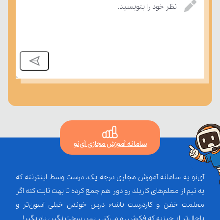
نظر خود را بنویسید.
سامانه آموزش مجازی آی‌نو
آی‌نو یه سامانه آموزش مجازی درجه یک، درست وسط اینترنته که
یه تیم از معلم‌‌های کاربلد رو دور هم جمع کرده تا بهت ثابت کنه اگر
معلمت خفن و کاردرست باشه؛ درس خوندن خیلی آسون‌تر و
باحال‌تر از چیزیه که فکرش رو می‌کنی. پس سخت نگیر، یاد بگیر!