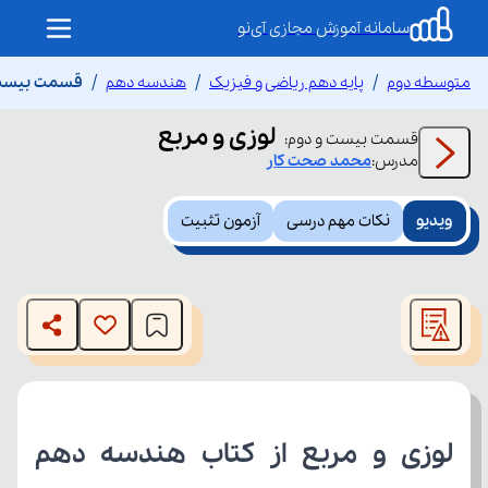
سامانه آموزش مجازی آی‌نو
متوسطه دوم
پایه دهم ریاضی و فیزیک
هندسه دهم
قسمت بیست و
لوزی و مربع
قسمت
بیست و دوم
:
مدرس:
محمد
صحت کار
ویدیو
نکات مهم درسی
آزمون تثبیت
This
is
The media could not be loaded, either because the server
a
modal
or network failed or because the format is not supported.
window.