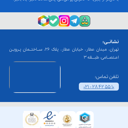
نشانــی:
تهران، میدان عطار، خیابان عطار، پلاک 26، ســاختــمان پـرویـن
اعـتصــامی، طبـــقه 3
تلفن تماس:
021 - 28 42 55 10