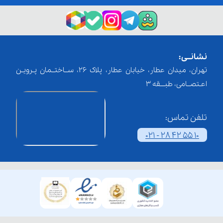
نشانــی:
تهران، میدان عطار، خیابان عطار، پلاک 26، ســاختــمان پـرویـن
اعـتصــامی، طبـــقه 3
تلفن تماس:
021 - 28 42 55 10