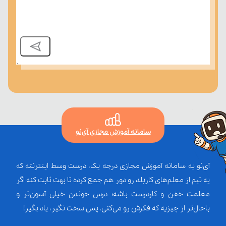
سامانه آموزش مجازی آی‌نو
آی‌نو یه سامانه آموزش مجازی درجه یک، درست وسط اینترنته که
یه تیم از معلم‌‌های کاربلد رو دور هم جمع کرده تا بهت ثابت کنه اگر
معلمت خفن و کاردرست باشه؛ درس خوندن خیلی آسون‌تر و
باحال‌تر از چیزیه که فکرش رو می‌کنی. پس سخت نگیر، یاد بگیر!