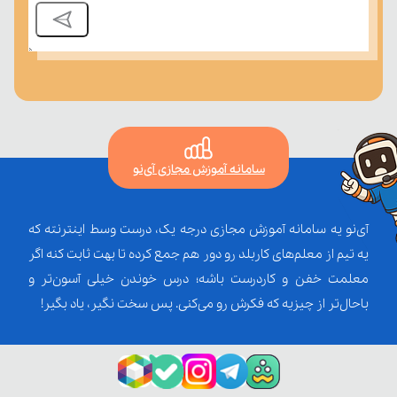
سامانه آموزش مجازی آی‌نو
آی‌نو یه سامانه آموزش مجازی درجه یک، درست وسط اینترنته که
یه تیم از معلم‌‌های کاربلد رو دور هم جمع کرده تا بهت ثابت کنه اگر
معلمت خفن و کاردرست باشه؛ درس خوندن خیلی آسون‌تر و
باحال‌تر از چیزیه که فکرش رو می‌کنی. پس سخت نگیر، یاد بگیر!