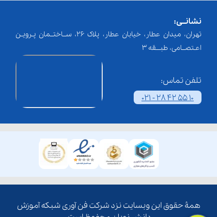
نشانــی:
تهران، میدان عطار، خیابان عطار، پلاک 26، ســاختــمان پـرویـن
اعـتصــامی، طبـــقه 3
تلفن تماس:
021 - 28 42 55 10
همۀ حقوق این وبسایت نزد شرکت فن آوری شبکه آموزش