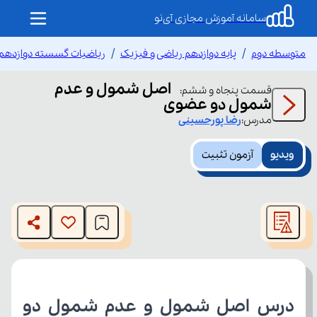
سامانه آموزش مجازی آی‌نو
متوسطه دوم
پایه دوازدهم ریاضی و فیزیک
ریاضیات گسسته دوازدهم
اصل شمول و عدم
قسمت
پنجاه و ششم
:
شمول دو عضوی
مدرس:
رضا
پورحسینی
ویدیو
آزمون تثبیت
This
is
The media could not be loaded, either because the server
a
modal
or network failed or because the format is not supported.
window.