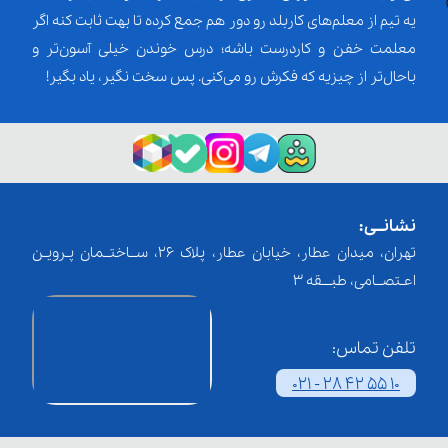
یه تیم از معلم‌‌های کاربلد رو دور هم جمع کرده تا بهت ثابت کنه اگر
معلمت خفن و کاردرست باشه؛ درس خوندن خیلی آسون‌تر و
باحال‌تر از چیزیه که فکرش رو می‌کنی. پس سخت نگیر، یاد بگیر!
نشانــی:
تهران، میدان عطار، خیابان عطار، پلاک 26، ســاختــمان پـرویـن
اعـتصــامی، طبـــقه 3
تلفن تماس:
021 - 28 42 55 10