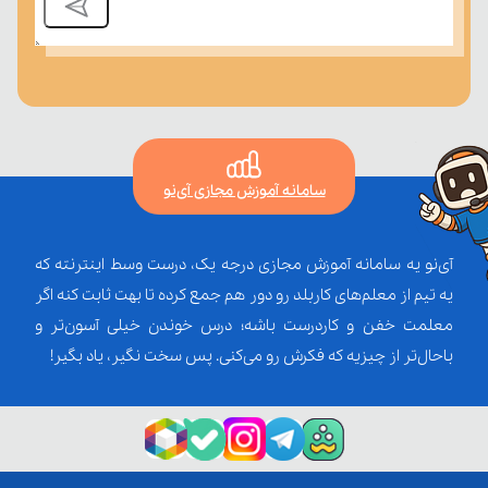
سامانه آموزش مجازی آی‌نو
آی‌نو یه سامانه آموزش مجازی درجه یک، درست وسط اینترنته که
یه تیم از معلم‌‌های کاربلد رو دور هم جمع کرده تا بهت ثابت کنه اگر
معلمت خفن و کاردرست باشه؛ درس خوندن خیلی آسون‌تر و
باحال‌تر از چیزیه که فکرش رو می‌کنی. پس سخت نگیر، یاد بگیر!