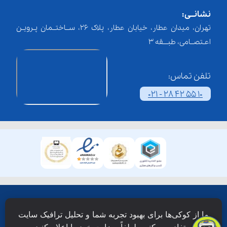
نشانــی:
تهران، میدان عطار، خیابان عطار، پلاک 26، ســاختــمان پـرویـن
اعـتصــامی، طبـــقه 3
تلفن تماس:
021 - 28 42 55 10
همۀ حقوق این وبسایت نزد شرکت فن آوری شبکه آموزش
ما از کوکی‌ها برای بهبود تجربه شما و تحلیل ترافیک سایت
دانش نویان محفوظ است.