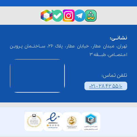
نشانــی:
تهران، میدان عطار، خیابان عطار، پلاک 26، ســاختــمان پـرویـن
اعـتصــامی، طبـــقه 3
تلفن تماس:
021 - 28 42 55 10