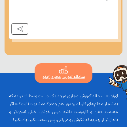
درسی بسنجند.
سامانه آموزش مجازی آی‌نو
آی‌نو یه سامانه آموزش مجازی درجه یک، درست وسط اینترنته که
یه تیم از معلم‌‌های کاربلد رو دور هم جمع کرده تا بهت ثابت کنه اگر
معلمت خفن و کاردرست باشه؛ درس خوندن خیلی آسون‌تر و
باحال‌تر از چیزیه که فکرش رو می‌کنی. پس سخت نگیر، یاد بگیر!