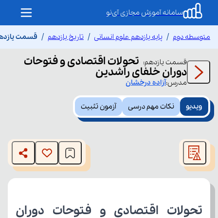
سامانه آموزش مجازی آی‌نو
متوسطه دوم
پایه یازدهم علوم انسانی
تاریخ یازدهم
قسمت یازدهم
تحولات اقتصادی و فتوحات
قسمت
یازدهم
:
دوران خلفای راشدین
مدرس:
آزاده
درخشان
ویدیو
نکات مهم درسی
آزمون تثبیت
This
is
The media could not be loaded, either because the server
a
modal
or network failed or because the format is not supported.
window.