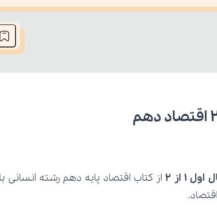
he media could not be loaded, either because the server or network fai
 1 از 2 
قتصاد.