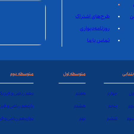
ن
طرح‌های اشتراک
روزنامه‌دیواری
تماس با ما
بتدایی
متوسطه اول
متوسطه دوم
ول
چهارم
هفتم
دهم ریاضی و فیزیک
وم
پنجم
هشتم
یازدهم ریاضی و فیز
وم
ششم
نهم
دوازدهم ریاضی و ف