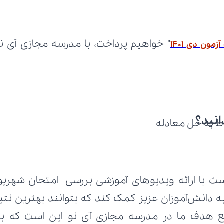
زمون دی 1401
انید؟
 به حل معادله