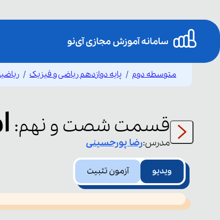
متوسطه دوم
پایه دوازدهم ریاضی و فیزیک
ریاضی
ام
قسمت
شصت و نهم
:
مدرس:
رضا
پورحسینی
ویدیو
آزمون تثبیت
This
is
led or because the format is not supported.
a