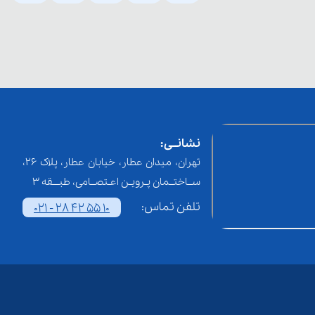
نشانــی:
تهران، میدان عطار، خیابان عطار، پلاک 26،
ســاختــمان پـرویـن اعـتصــامی، طبـــقه 3
تلفن تماس:
021 - 28 42 55 10