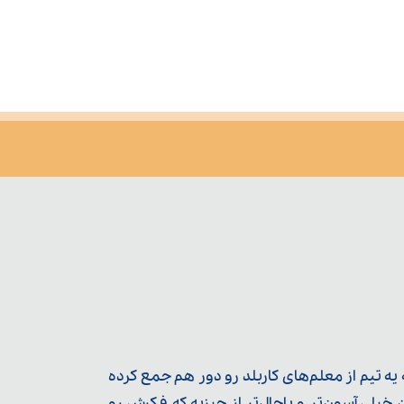
ه تیم از معلم‌‌های کاربلد رو دور هم جمع کرده
یلی آسون‌تر و باحال‌تر از چیزیه که فکرش رو