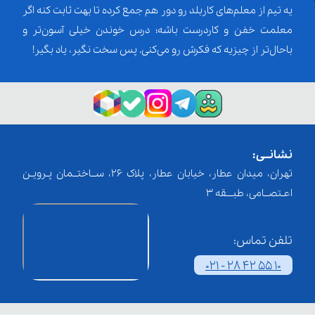
یه تیم از معلم‌‌های کاربلد رو دور هم جمع کرده تا بهت ثابت کنه اگر
معلمت خفن و کاردرست باشه؛ درس خوندن خیلی آسون‌تر و
باحال‌تر از چیزیه که فکرش رو می‌کنی. پس سخت نگیر، یاد بگیر!
نشانــی:
تهران، میدان عطار، خیابان عطار، پلاک 26، ســاختــمان پـرویـن
اعـتصــامی، طبـــقه 3
تلفن تماس:
021 - 28 42 55 10