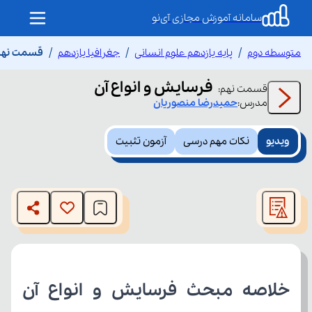
سامانه آموزش مجازی آی‌نو
متوسطه دوم
پایه یازدهم علوم انسانی
جغرافیا یازدهم
قسمت نهم 
فرسایش و انواع آن
قسمت
نهم
:
مدرس:
حمیدرضا
منصوریان
ویدیو
نکات مهم درسی
آزمون تثبیت
This
is
The media could not be loaded, either because the server
a
modal
or network failed or because the format is not supported.
window.