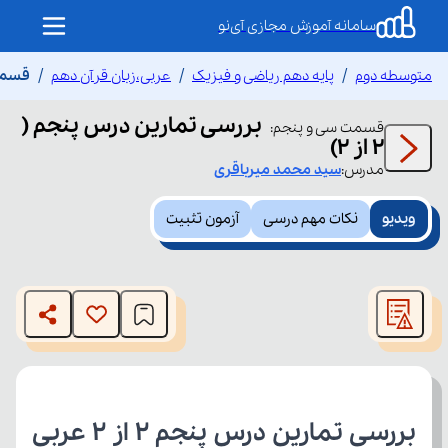
سامانه آموزش مجازی آی‌نو
متوسطه دوم
پایه دهم ریاضی و فیزیک
عربی،زبان قرآن دهم
قسمت 
بررسی تمارین درس پنجم (
قسمت
سی و پنجم
:
۲ از ۲)
مدرس:
سید محمد
میرباقری
ویدیو
نکات مهم درسی
آزمون تثبیت
This
is
The media could not be loaded, either because the server
a
modal
or network failed or because the format is not supported.
window.