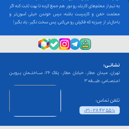
یه تیم از معلم‌‌های کاربلد رو دور هم جمع کرده تا بهت ثابت کنه اگر
معلمت خفن و کاردرست باشه؛ درس خوندن خیلی آسون‌تر و
باحال‌تر از چیزیه که فکرش رو می‌کنی. پس سخت نگیر، یاد بگیر!
نشانــی:
تهران، میدان عطار، خیابان عطار، پلاک 26، ســاختــمان پـرویـن
اعـتصــامی، طبـــقه 3
تلفن تماس:
021 - 28 42 55 10