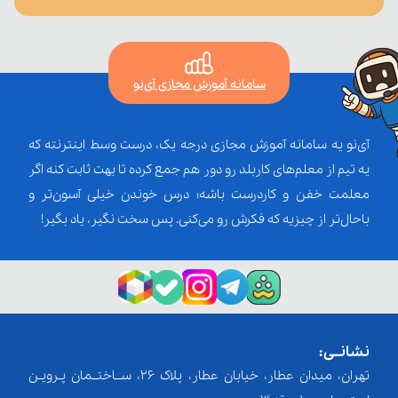
سامانه آموزش مجازی آی‌نو
آی‌نو یه سامانه آموزش مجازی درجه یک، درست وسط اینترنته که
یه تیم از معلم‌‌های کاربلد رو دور هم جمع کرده تا بهت ثابت کنه اگر
معلمت خفن و کاردرست باشه؛ درس خوندن خیلی آسون‌تر و
باحال‌تر از چیزیه که فکرش رو می‌کنی. پس سخت نگیر، یاد بگیر!
نشانــی:
تهران، میدان عطار، خیابان عطار، پلاک 26، ســاختــمان پـرویـن