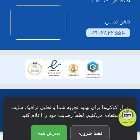
اعـتصــامی، طبـــقه 3
تلفن تماس:
021 - 28 42 55 10
همۀ حقوق این وبسایت نزد شرکت فن آوری شبکه آموزش
ما از کوکی‌ها برای بهبود تجربه شما و تحلیل ترافیک سایت
دانش نویان محفوظ است.
استفاده می‌کنیم. لطفاً رضایت خود را اعلام کنید.
فقط ضروری
پذیرش همه