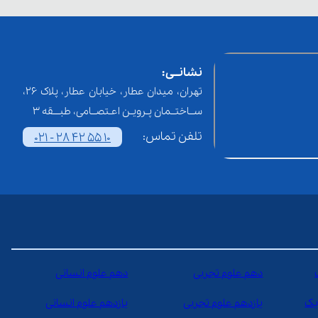
نشانــی:
تهران، میدان عطار، خیابان عطار، پلاک 26،
ســاختــمان پـرویـن اعـتصــامی، طبـــقه 3
تلفن تماس:
021 - 28 42 55 10
دهم علوم تجربی
دهم علوم انسانی
یک
یازدهم علوم تجربی
یازدهم علوم انسانی