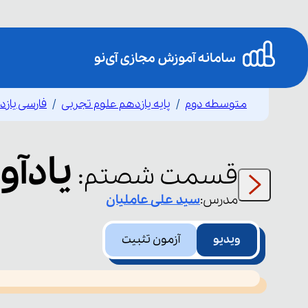
متوسطه دوم
پایه یازدهم علوم تجربی
فارسی یاز
یادآو
قسمت
شصتم
:
مدرس:
سید علی
عاملیان
ویدیو
آزمون تثبیت
This
is
led or because the format is not supported.
a