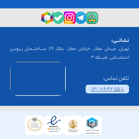
نشانــی:
تهران، میدان عطار، خیابان عطار، پلاک 26، ســاختــمان پـرویـن
اعـتصــامی، طبـــقه 3
تلفن تماس:
021 - 28 42 55 10