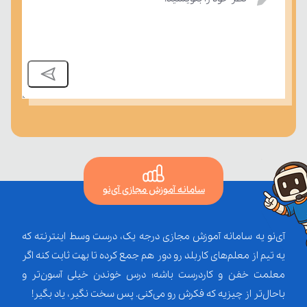
سامانه آموزش مجازی آی‌نو
آی‌نو یه سامانه آموزش مجازی درجه یک، درست وسط اینترنته که
یه تیم از معلم‌‌های کاربلد رو دور هم جمع کرده تا بهت ثابت کنه اگر
معلمت خفن و کاردرست باشه؛ درس خوندن خیلی آسون‌تر و
باحال‌تر از چیزیه که فکرش رو می‌کنی. پس سخت نگیر، یاد بگیر!