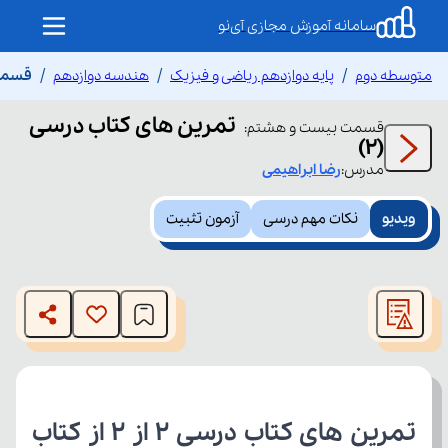
سامانه آموزش مجازی آی‌نو
متوسطه دوم
پایه دوازدهم ریاضی و فیزیک
هندسه دوازدهم
قسمت 
تمرین های کتاب درسی
قسمت
بیست و هشتم
:
(۲)
مدرس:
رضا
ابراهیمی
ویدیو
نکات مهم درسی
آزمون تثبیت
This
is
The media could not be loaded, either because the server
a
modal
or network failed or because the format is not supported.
window.