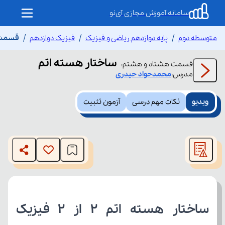
سامانه آموزش مجازی آی‌نو
متوسطه دوم
پایه دوازدهم ریاضی و فیزیک
فیزیک دوازدهم
قسمت 
ساختار هسته اتم
قسمت
هشتاد و هشتم
:
مدرس:
محمدجواد
حیدری
ویدیو
نکات مهم درسی
آزمون تثبیت
This
is
The media could not be loaded, either because the server
a
modal
or network failed or because the format is not supported.
window.