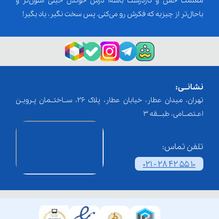
معلمت خفن و کاردرست باشه؛ درس خوندن خیلی آسون‌تر و
باحال‌تر از چیزیه که فکرش رو می‌کنی. پس سخت نگیر، یاد بگیر!
نشانــی:
تهران، میدان عطار، خیابان عطار، پلاک 26، ســاختــمان پـرویـن
اعـتصــامی، طبـــقه 3
تلفن تماس:
021 - 28 42 55 10